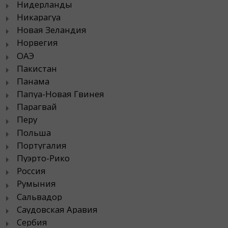
Нидерланды
Никарагуа
Новая Зеландия
Норвегия
ОАЭ
Пакистан
Панама
Папуа-Новая Гвинея
Парагвай
Перу
Польша
Португалия
Пуэрто-Рико
Россия
Румыния
Сальвадор
Саудовская Аравия
Сербия