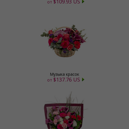
$109.93 US
от
Музыка красок
$137.76 US
от