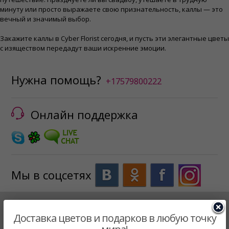
минуту или просто выражаете свою признательность, каллы — это
вечный и значимый выбор.
Закажите каллы в Cyber ​​Florist сегодня, и пусть эти элегантные цветы
с изяществом передадут ваши искренние эмоции.
Нужна помощь?
+17579800222
Онлайн поддержка
Мы в соцсетях
Наша Служба Доставки
Доставка цветов и подарков в любую точку