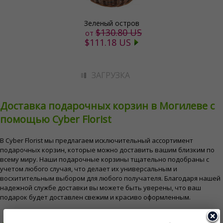
Зеленый остров
$130.80 US
от
$111.18 US
ЗАГРУЗКА
Доставка подарочных корзин в Могилеве с
помощью Cyber ​​Florist
В Cyber ​​Florist мы предлагаем исключительный ассортимент
подарочных корзин, которые можно доставить вашим близким по
всему миру. Наши подарочные корзины тщательно подобраны с
учетом любого случая, что делает их универсальным и
восхитительным выбором для любого получателя. Благодаря нашей
надежной службе доставки вы можете быть уверены, что ваш
подарок будет доставлен свежим и красиво оформленным.