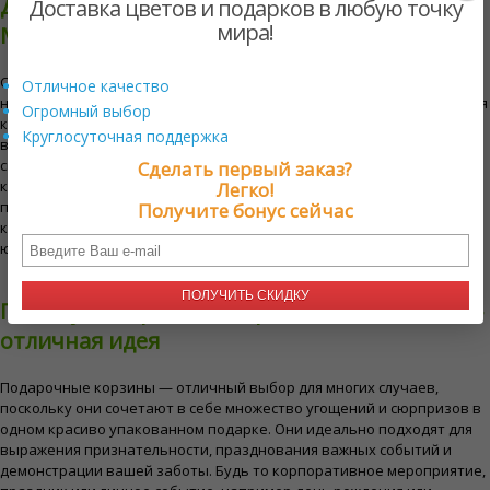
Доступные типы подарочных корзин в
Доставка цветов и подарков в любую точку
мира!
Могилеве
Cyber ​​Florist предлагает разнообразный выбор подарочных корзин
Отличное качество
на любой вкус и предпочтение. Наши предложения включают в себя
Огромный выбор
корзины с изысканными продуктами, наполненные
Круглосуточная поддержка
восхитительными угощениями, корзины с фруктами, наполненные
свежайшими сезонными продуктами, а также роскошные спа-
Сделать первый заказ?
корзины, предназначенные для того, чтобы побаловать себя и
Легко!
побаловать себя. Мы также предлагаем тематические подарочные
Получите бонус сейчас
корзины для особых случаев, таких как праздники, дни рождения и
юбилеи, поэтому каждый найдет идеальный вариант.
ПОЛУЧИТЬ СКИДКУ
Почему подарочные корзины в Могилеве —
отличная идея
Подарочные корзины — отличный выбор для многих случаев,
поскольку они сочетают в себе множество угощений и сюрпризов в
одном красиво упакованном подарке. Они идеально подходят для
выражения признательности, празднования важных событий и
демонстрации вашей заботы. Будь то корпоративное мероприятие,