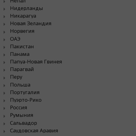
Непал
Нидерланды
Никарагуа
Новая Зеландия
Норвегия
ОАЭ
Пакистан
Панама
Папуа-Новая Гвинея
Парагвай
Перу
Польша
Португалия
Пуэрто-Рико
Россия
Румыния
Сальвадор
Саудовская Аравия