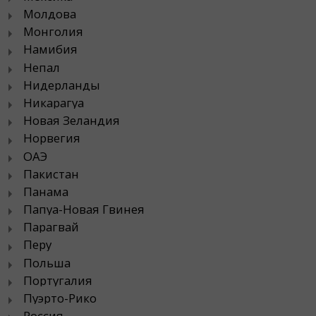
Молдова
Монголия
Намибия
Непал
Нидерланды
Никарагуа
Новая Зеландия
Норвегия
ОАЭ
Пакистан
Панама
Папуа-Новая Гвинея
Парагвай
Перу
Польша
Португалия
Пуэрто-Рико
Россия