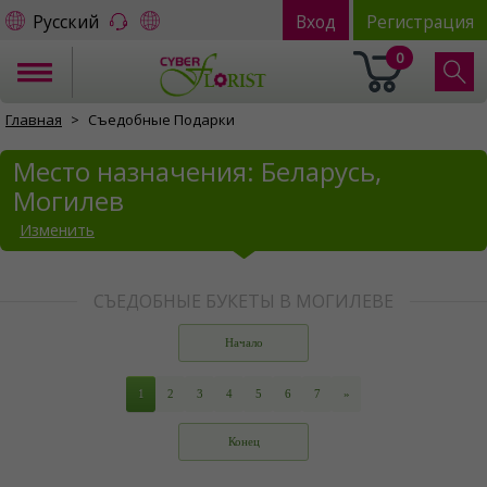
Русский
Вход
Регистрация
0
Главная
Съедобные Подарки
Место назначения: Беларусь,
Могилев
Изменить
СЪЕДОБНЫЕ БУКЕТЫ В МОГИЛЕВЕ
Начало
1
2
3
4
5
6
7
»
Конец