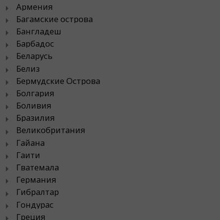
Армения
Багамские острова
Бангладеш
Барбадос
Беларусь
Белиз
Бермудские Острова
Болгария
Боливия
Бразилия
Великобритания
Гайана
Гаити
Гватемала
Германия
Гибралтар
Гондурас
Греция