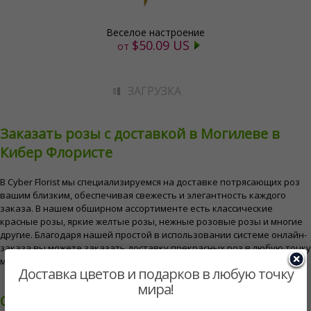
Веселое настроение
$50.09 US
от
ЗАГРУЗКА
Заказать розы с доставкой в Могилеве в ​​
Кибер Флористе
В Cyber ​​Florist мы специализируемся на доставке потрясающих роз
вашим близким, обеспечивая свежесть и элегантность каждого
заказа. В нашем обширном ассортименте есть классические
красные розы, яркие желтые розы, нежные розовые розы и многие
другие. Благодаря нашей простой в использовании системе онлайн-
заказа вы можете заказать доставку прекрасных роз в любую точку
мира, что сделает особые случаи еще более запоминающимися.
Доставка цветов и подарков в любую точку
мира!
Случаи, идеальные для роз в Могилеве