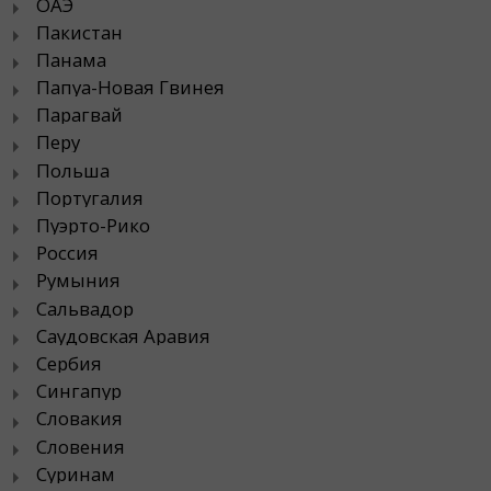
ОАЭ
Пакистан
Панама
Папуа-Новая Гвинея
Парагвай
Перу
Польша
Португалия
Пуэрто-Рико
Россия
Румыния
Сальвадор
Саудовская Аравия
Сербия
Сингапур
Словакия
Словения
Суринам